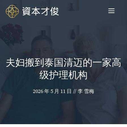
跳
菜
至
内
容
单
夫妇搬到泰国清迈的一家高
级护理机构
2026 年 5 月 11 日
//
李 雪梅