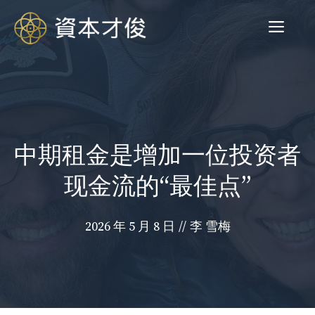
跳
菜
至
内
容
单
中期租金是增加一位投资者
现金流的“最佳点”
2026 年 5 月 8 日
//
李 雪梅