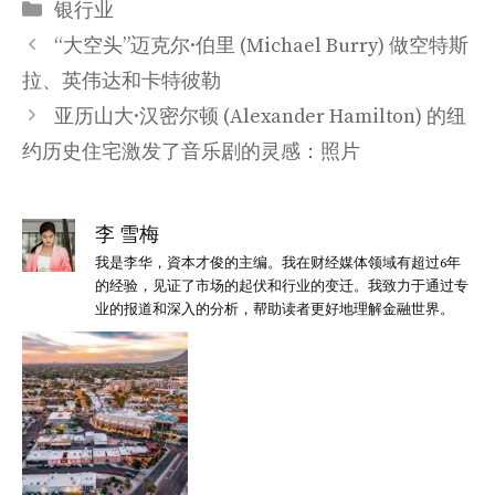
分
银行业
类
“大空头”迈克尔·伯里 (Michael Burry) 做空特斯
拉、英伟达和卡特彼勒
亚历山大·汉密尔顿 (Alexander Hamilton) 的纽
约历史住宅激发了音乐剧的灵感：照片
李 雪梅
我是李华，資本才俊的主编。我在财经媒体领域有超过6年
的经验，见证了市场的起伏和行业的变迁。我致力于通过专
业的报道和深入的分析，帮助读者更好地理解金融世界。