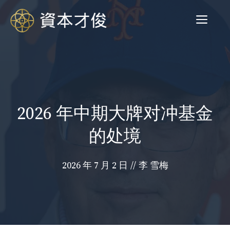
跳
菜
至
内
容
单
2026 年中期大牌对冲基金
的处境
2026 年 7 月 2 日
//
李 雪梅