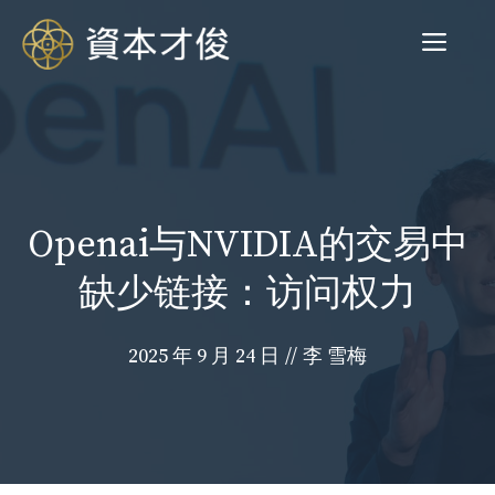
跳
菜
至
内
容
单
Openai与NVIDIA的交易中
缺少链接：访问权力
2025 年 9 月 24 日
//
李 雪梅