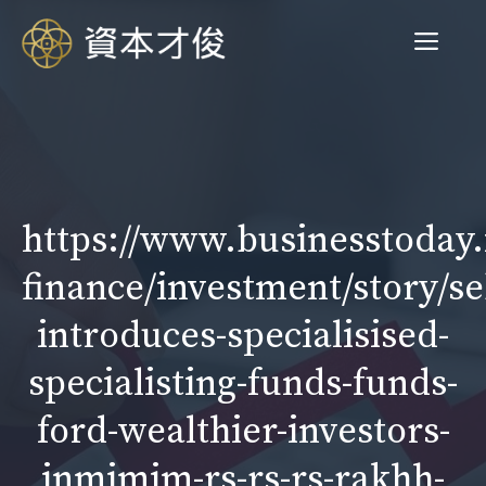
跳
菜
至
内
容
单
https://www.businesstoday.
finance/investment/story/se
introduces-specialisised-
specialisting-funds-funds-
ford-wealthier-investors-
inmimim-rs-rs-rs-rakhh-