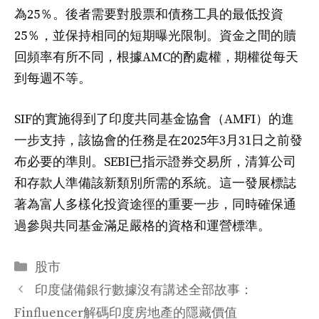
為25％。後者需要對股票和債務工具的最低投資
25％，並保持相同的短期曝光限制。資金之間的贖
回頻率有所不同，根據AMC的酌處權，期權從每天
到每週不等。
SIF的實施得到了印度共同基金協會（AMFI）的進
一步支持，該協會的任務是在2025年3月31日之前發
布必要的準則。SEBI已指示證券交易所，清算公司
和存款人準備該新類別所需的系統。這一發展標誌
著為富人多樣化投資途徑的重要一步，同時確保通
過參與共同基金滿足嚴格的資格和運營標準。
分
股市
类
印度儲備銀行數據沒有講述全部故事：
Finfluencer解碼印度房地產的隱藏價值