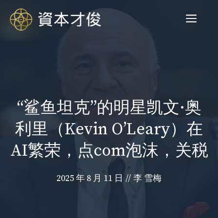
跳
菜
至
内
容
单
“鲨鱼坦克”的明星凯文·奥
利里（Kevin O’Leary）在
AI繁荣，点com泡沫，关税
2025 年 8 月 11 日
//
李 雪梅