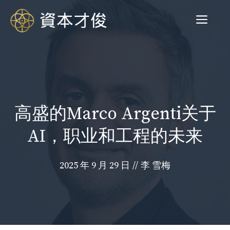
跳
菜
至
内
容
单
高盛的Marco Argenti关于
AI，职业和工程的未来
2025 年 9 月 29 日
//
李 雪梅