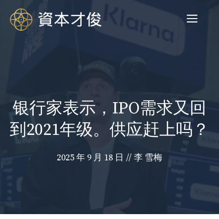
跳
菜
至
内
容
单
银行家表示，IPO需求又回
到2021年级。供应赶上吗？
2025 年 9 月 18 日
//
李 雪梅