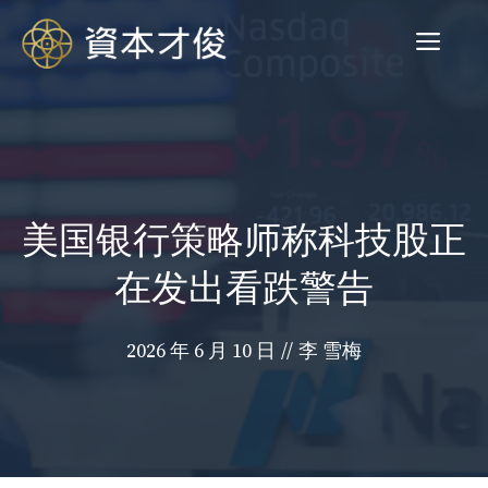
跳
菜
至
内
容
单
美国银行策略师称科技股正
在发出看跌警告
2026 年 6 月 10 日
//
李 雪梅