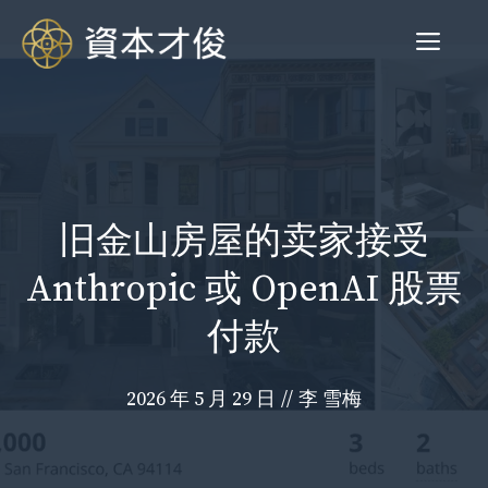
跳
菜
至
内
容
单
旧金山房屋的卖家接受
Anthropic 或 OpenAI 股票
付款
2026 年 5 月 29 日
//
李 雪梅