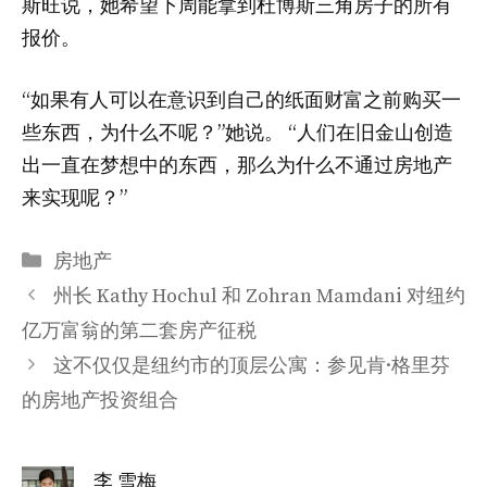
斯旺说，她希望下周能拿到杜博斯三角房子的所有
报价。
“如果有人可以在意识到自己的纸面财富之前购买一
些东西，为什么不呢？”她说。 “人们在旧金山创造
出一直在梦想中的东西，那么为什么不通过房地产
来实现呢？”
分
房地产
类
州长 Kathy Hochul 和 Zohran Mamdani 对纽约
亿万富翁的第二套房产征税
这不仅仅是纽约市的顶层公寓：参见肯·格里芬
的房地产投资组合
李 雪梅