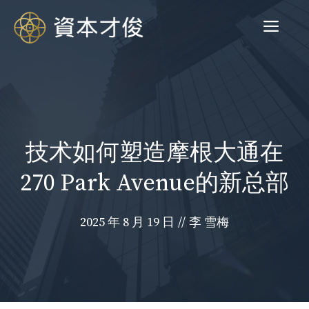
跳
菜
至
内
容
单
技术如何塑造摩根大通在
270 Park Avenue的新总部
2025 年 8 月 19 日
//
李 雪梅