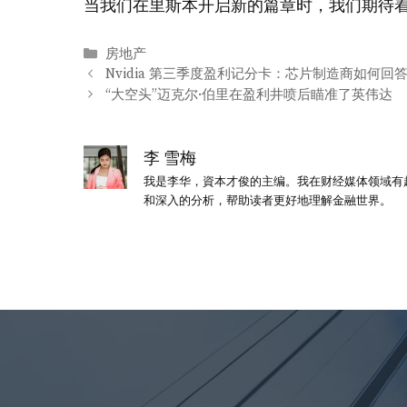
当我们在里斯本开启新的篇章时，我们期待
分
房地产
类
Nvidia 第三季度盈利记分卡：芯片制造商如何回答
“大空头”迈克尔·伯里在盈利井喷后瞄准了英伟达
李 雪梅
我是李华，資本才俊的主编。我在财经媒体领域有
和深入的分析，帮助读者更好地理解金融世界。