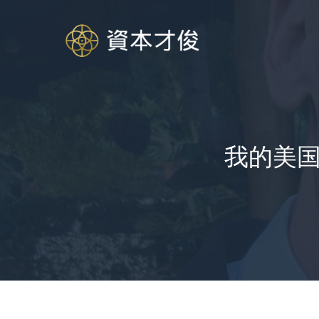
跳
至
内
容
我的美