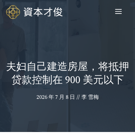
跳
菜
至
内
容
单
夫妇自己建造房屋，将抵押
贷款控制在 900 美元以下
2026 年 7 月 8 日
//
李 雪梅