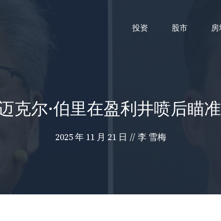
投资
股市
房
”迈克尔·伯里在盈利井喷后瞄
2025 年 11 月 21 日
//
李 雪梅