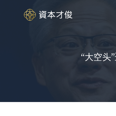
跳
至
内
容
“大空头