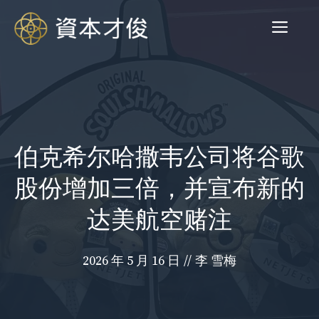
跳
菜
至
内
容
单
伯克希尔哈撒韦公司将谷歌
股份增加三倍，并宣布新的
达美航空赌注
2026 年 5 月 16 日
//
李 雪梅