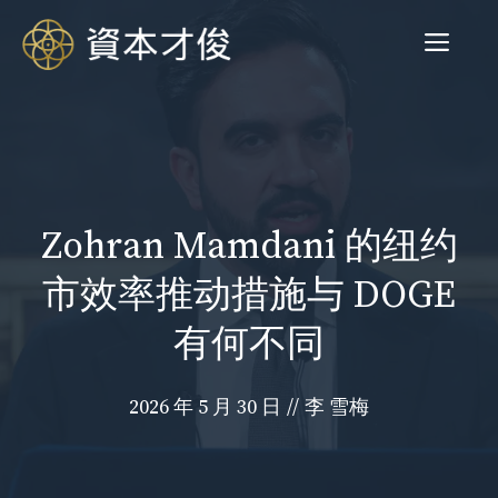
跳
菜
至
内
容
单
Zohran Mamdani 的纽约
市效率推动措施与 DOGE
有何不同
2026 年 5 月 30 日
//
李 雪梅