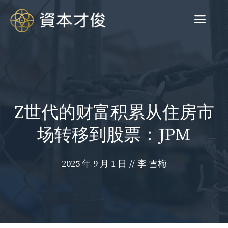
跳
菜
至
内
容
单
Z世代的财富积累从住房市
场转移到股票：JPM
2025 年 9 月 1 日
//
李 雪梅