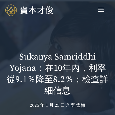
跳
菜
至
内
容
单
Sukanya Samriddhi
Yojana：在10年內，利率
從9.1％降至8.2％；檢查詳
細信息
2025 年 1 月 25 日
//
李 雪梅