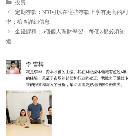
分
投资
类
定期存款：NRI可以在這些存款上享有更高的利
率；檢查詳細信息
金錢課程：5個個人理財學習，每個Z都必須知
道
李 雪梅
我是李华，資本才俊的主编。我在财经媒体领域有超过6年
的经验，见证了市场的起伏和行业的变迁。我致力于通过专
业的报道和深入的分析，帮助读者更好地理解金融世界。