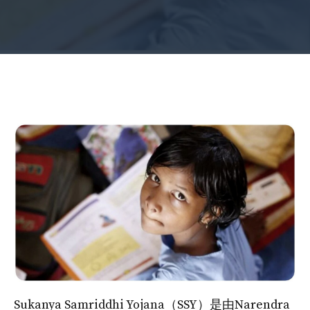
Sukanya Samriddhi Yojana（SSY）是由Narendra