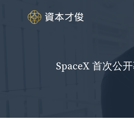
跳
至
内
容
SpaceX 首