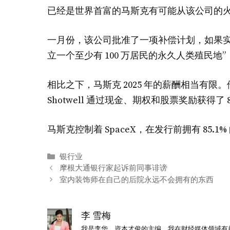
已经是世界首富的马斯克有可能从该公司的
一月份，该公司批准了一项补偿计划，如果实
立一个至少有 100 万居民的永久人类殖民地”
相比之下，马斯克 2025 年的薪酬相当有限。他的
Shotwell 通过现金、期权和股票奖励获得了 
马斯克控制着 SpaceX，在发行前拥有 85.1
分
银行业
类
摩根大通银行家起诉前同事诽谤
室内装饰师在自己的后院永远不会拥有的东西
李 雪梅
我是李华，資本才俊的主编。我在财经媒体领域有