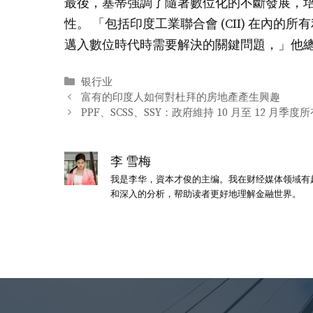
最後，塞蒂強調了隨著數位化的不斷發展，
性。 「包括印度工業聯合會 (CII) 在內
邁入數位時代時需要解決的關鍵問題，」他
分
银行业
类
富有的印度人如何對杜拜的房地產產生興趣
PPF、SCSS、SSY：政府維持 10 月至 12 
李 雪梅
我是李华，資本才俊的主编。我在财经媒体领域有
和深入的分析，帮助读者更好地理解金融世界。