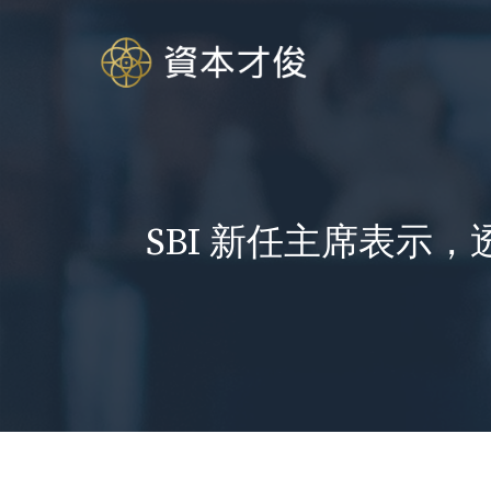
跳
至
内
容
SBI 新任主席表