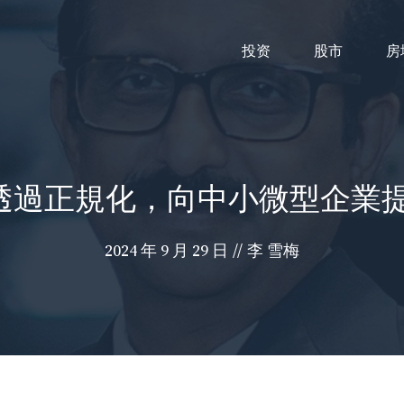
投资
股市
房
示，透過正規化，向中小微型企業
2024 年 9 月 29 日
//
李 雪梅