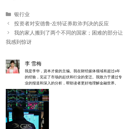
分
银行业
类
投资者对安德鲁·左特证券欺诈判决的反应
我的家人搬到了两个不同的国家；困难的部分让
我感到惊讶
李 雪梅
我是李华，資本才俊的主编。我在财经媒体领域有超过6年
的经验，见证了市场的起伏和行业的变迁。我致力于通过专
业的报道和深入的分析，帮助读者更好地理解金融世界。