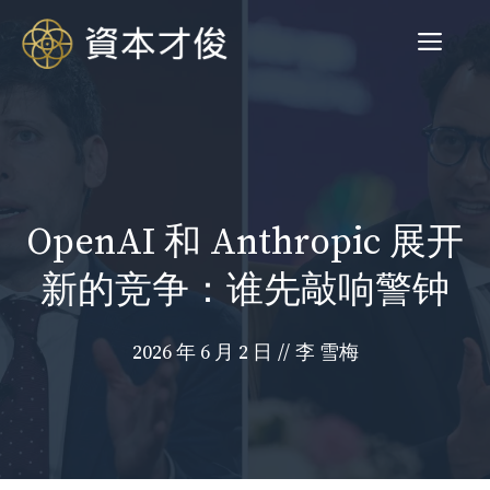
跳
菜
至
内
容
单
OpenAI 和 Anthropic 展开
新的竞争：谁先敲响警钟
2026 年 6 月 2 日
//
李 雪梅