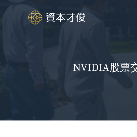
跳
至
内
容
NVIDIA