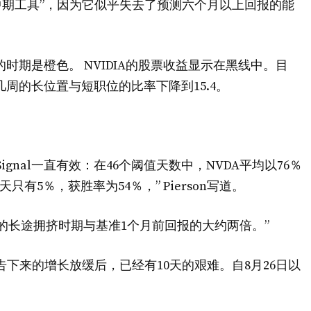
短期中期工具”，因为它似乎失去了预测六个月以上回报的能
时期是橙色。 NVIDIA的股票收益显示在黑线中。目
几周的长位置与短职位的比率下降到15.4。
e Signal一直有效：在46个阈值天数中，NVDA平均以76％
有5％，获胜率为54％，” Pierson写道。
ia）的长途拥挤时期与基准1个月前回报的大约两倍。”
告下来的增长放缓后，已经有10天的艰难。自8月26日以