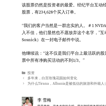
该股票仍然是投资者的最爱。经纪平台互动经
股票，有234,628个买入订单。
“我们的客户当然是一群忠实的人。＃1 NV
入不佳，他们显然也不愿放弃这个名字，”互动
Sosnick）在一封电子邮件中说。
他继续说：“这不仅是我们平台上最活跃的股票
票中所有净购买活动的不到1/3。”
分
投资
类
多年来，白宫玫瑰花园如何变化
为什么Tirana，Albania是被低估的旅游和外籍
李 雪梅