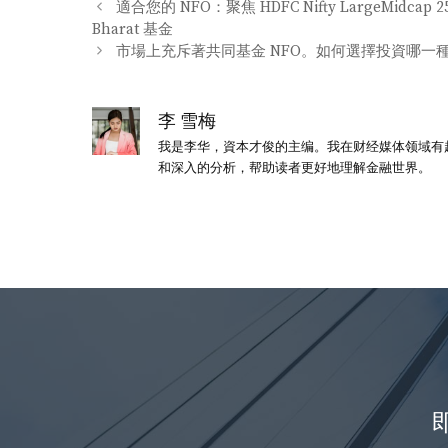
类
適合您的 NFO：聚焦 HDFC Nifty LargeMidcap 2
Bharat 基金
市場上充斥著共同基金 NFO。如何選擇投資哪一種
李 雪梅
我是李华，資本才俊的主编。我在财经媒体领域有
和深入的分析，帮助读者更好地理解金融世界。