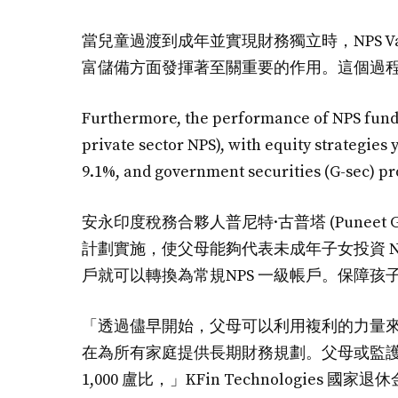
當兒童過渡到成年並實現財務獨立時，NPS V
富儲備方面發揮著至關重要的作用。這個過
Furthermore, the performance of NPS funds 
private sector NPS), with equity strategies 
9.1%, and government securities (G-sec)
安永印度稅務合夥人普尼特·古普塔 (Puneet Gu
計劃實施，使父母能夠代表未成年子女投資 N
戶就可以轉換為常規NPS 一級帳戶。保障孩
「透過儘早開始，父母可以利用複利的力量來確保
在為所有家庭提供長期財務規劃。父母或監
1,000 盧比，」KFin Technologies 國家退