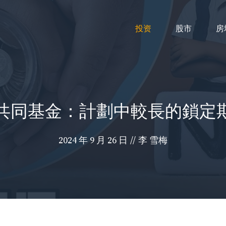
投资
股市
房
lya 與共同基金：計劃中較長的
2024 年 9 月 26 日
//
李 雪梅