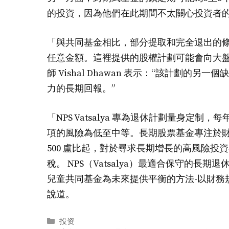
的投資，因為他們在此期間不太關心投資者
「與共同基金相比，部分提取和完全退出的
任意金額。這裡提供的股權計劃可能會向大盤股公司傾斜。
師 Vishal Dhawan 表示：“該計劃
力的長期回報。”
「NPS Vatsalya 專為退休計劃量身定制，
項的風險為低至中等。長期股票基金專注於財
500 盧比起，對於尋求長期增長的高風險投資
稅。 NPS（Vatsalya）最適合保守的
兒童共同基金為未來提供平衡的方法-以財務規劃為重點，」
說道。
分
投资