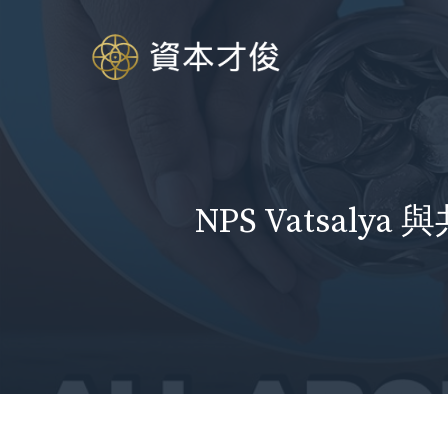
跳
至
内
容
NPS Vatsa