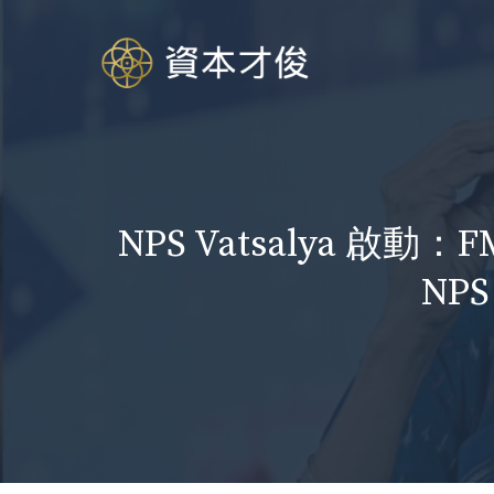
跳
至
内
容
NPS Vatsalya 啟
NP