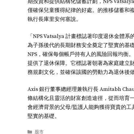
期投資和提供結構化儲蓄計劃，NPS Vats
僅確保兒童獲得紀律的好處。的推移儲蓄和
執行長庫里安何塞說。
「NPS Vatsalya 計畫標誌著印度退
為子孫後代的長期財務安全奠定了堅實的基
NPS，確保每個帳戶持有人的風險回報均衡
提供了退休保障。它標誌著朝著為家庭建立
務規劃文化，並確保該國的勞動力為退休後
Axis 銀行董事總經理兼執行長 Amitabh Cha
條結構化且靈活的財富創造途徑，從而培育
會經濟背景的父母/監護人能夠獲得寶貴的工
堅實的基礎。
分
股市