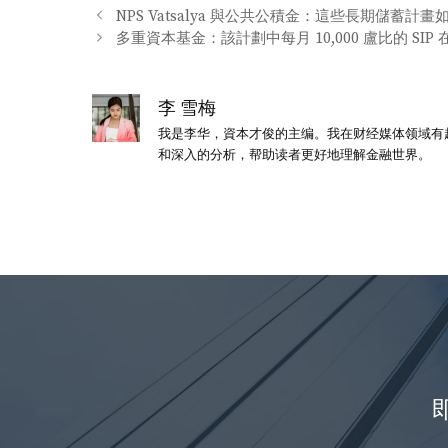
类
NPS Vatsalya 與公共公積金：這些長期儲蓄計
多重資本基金：該計劃中每月 10,000 盧比的 SIP
李 雪梅
我是李华，資本才俊的主编。我在财经媒体领域有
和深入的分析，帮助读者更好地理解金融世界。