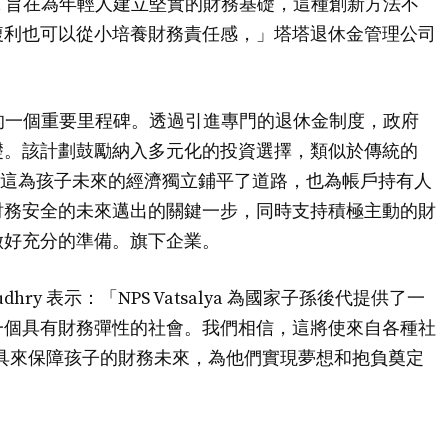
alya 旨在為年輕人建立堅實的財務基礎，這種創新方法不
複利也可以從小培養財務責任感，」塔塔退休金管理公司
休金體系的一個重要里程碑。透過引進專門的退休金制度，政府
礎。該計劃鼓勵納入多元化的投資選擇，類似於傳統的
。這為孩子未來的經濟獨立鋪平了道路，也為帳戶持有人
財務安全的未來邁出的關鍵一步，同時支持積極主動的財
做好充分的準備。旗下企業。
udhry 表示：「NPS Vatsalya 為國家子孫後代提供了一
一個具有財務彈性的社會。我們相信，這將使來自各種社
具來保障孩子的財務未來，為他們實現夢想和抱負奠定