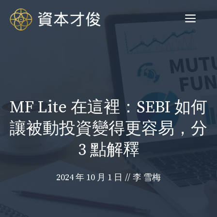
跳
菜
至
内
容
单
MF Lite 在這裡：SEBI 如何
讓被動投資變得更容易，分
3 點解釋
2024 年 10 月 1 日
//
李 雪梅