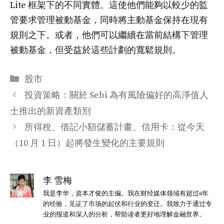
Lite 框架下的不同實體。這使他們能夠以較少的監
管要求管理被動基金，同時將主動基金保持在現有
規則之下。或者，他們可以繼續在當前結構下管理
被動基金，但受益於這些計劃的寬鬆規則。
分
股市
类
投資策略：關於 Sebi 為有風險偏好的高淨值人
士推出的新資產類別
所得稅、借記小額儲蓄計畫、信用卡：從今天
（10 月 1 日）起將發生變化的主要規則
李 雪梅
我是李华，資本才俊的主编。我在财经媒体领域有超过6年
的经验，见证了市场的起伏和行业的变迁。我致力于通过专
业的报道和深入的分析，帮助读者更好地理解金融世界。