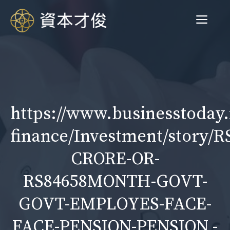
跳
菜
至
内
容
单
https://www.businesstoday.
finance/Investment/story/R
CRORE-OR-
RS84658MONTH-GOVT-
GOVT-EMPLOYES-FACE-
FACE-PENSION-PENSION -