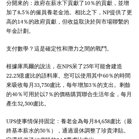
分開來的：政府在薪水下貢獻了10％的貢獻，並增
加了8.5％的僱員養老金池。相比之下，NP提供了更
高的14％的政府貢獻，但收益取決於與市場聯繫的
年金計劃。
支付數學？這是確定性和潛力之間的戰鬥。
根據庫馬爾的說法，在NPS呆了25年可能會建造
22.25億盧比的語料庫。您可以使用其中60％的時間
來吸收每月33,750盧比，每年增加3％的支出。剩餘
的40％可用於以7％的價格購買聯合生活年金，每月
產生52,500盧比。
UPS使事情保持固定：養老金為每月84,658盧比（最
終基本薪水的50％），通過退休調整了珍貴津貼。