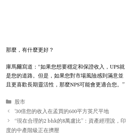
那麼，有什麼更好？
庫馬爾寫道：“如果您想要穩定和保證收入，UPS就
是您的道路。但是，如果您對市場風險感到滿意並
且更喜歡長期靈活性，那麼NPS可能會更適合您。”
分
股市
类
’30倍您的收入在孟買的600平方英尺平地
“現在合理的2 bhk的8萬盧比”：資產經理說，印
度的中產階級正在擠壓