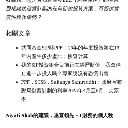
收義務。您是否知道屬於EEE（豁免免稅）結構和
股權鏈接儲蓄計劃的任何節稅投資方案，可提供實
質性稅收優勢？
相關文章
共同基金SIP與PPF：15年的年度投資將在15
年內產生多少盧比；檢查計算
我的SIP投資組合目前正在經歷貶值。我會停
止進一步投入嗎？專家說沒有恐慌出售
PPF，SCSS，Sukanya Samriddhi：政府宣布
郵局儲蓄計劃的利率2025年4月至6月；支票
率
Niyati Shah的建議，垂直領先 – 1財務的個人稅