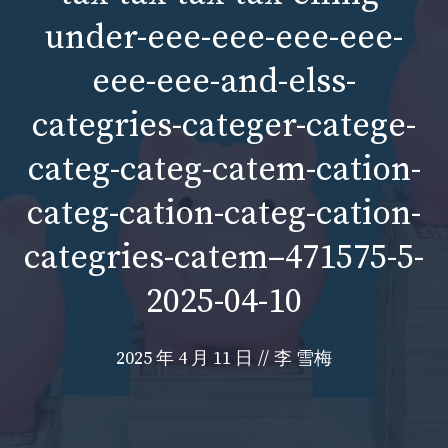
under-eee-eee-eee-eee-
eee-eee-and-elss-
categries-categer-catege-
categ-categ-catem-cation-
categ-cation-categ-cation-
categries-catem–471575-5-
2025-04-10
2025 年 4 月 11 日
//
李 雪梅