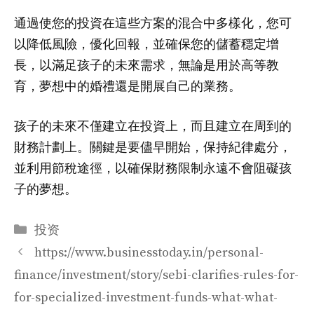
通過使您的投資在這些方案的混合中多樣化，您可
以降低風險，優化回報，並確保您的儲蓄穩定增
長，以滿足孩子的未來需求，無論是用於高等教
育，夢想中的婚禮還是開展自己的業務。
孩子的未來不僅建立在投資上，而且建立在周到的
財務計劃上。關鍵是要儘早開始，保持紀律處分，
並利用節稅途徑，以確保財務限制永遠不會阻礙孩
子的夢想。
分
投资
类
https://www.businesstoday.in/personal-
finance/investment/story/sebi-clarifies-rules-for-
for-specialized-investment-funds-what-what-