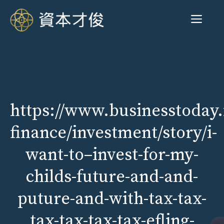
跳
菜
至
内
容
单
https://www.businesstoday.
finance/investment/story/i-
want-to–invest-for-my-
childs-future-and-and-
puture-and-with-tax-tax-
tax-tax-tax-tax-efling-