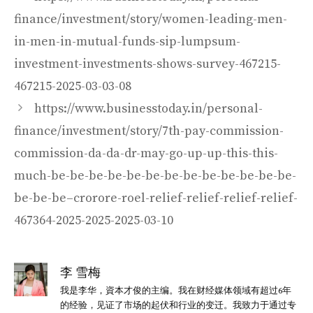
finance/investment/story/women-leading-men-
in-men-in-mutual-funds-sip-lumpsum-
investment-investments-shows-survey-467215-
467215-2025-03-03-08
https://www.businesstoday.in/personal-
finance/investment/story/7th-pay-commission-
commission-da-da-dr-may-go-up-up-this-this-
much-be-be-be-be-be-be-be-be-be-be-be-be-be-
be-be-be–crorore-roel-relief-relief-relief-relief-
467364-2025-2025-2025-03-10
李 雪梅
我是李华，資本才俊的主编。我在财经媒体领域有超过6年
的经验，见证了市场的起伏和行业的变迁。我致力于通过专