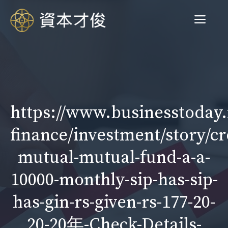
跳
菜
至
内
容
单
https://www.businesstoday.
finance/investment/story/cr
mutual-mutual-fund-a-a-
10000-monthly-sip-has-sip-
has-gin-rs-given-rs-177-20-
20-20年-Check-Details-