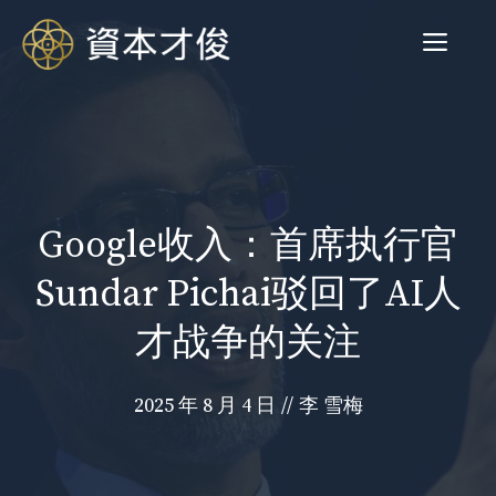
跳
菜
至
内
容
单
Google收入：首席执行官
Sundar Pichai驳回了AI人
才战争的关注
2025 年 8 月 4 日
//
李 雪梅