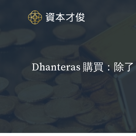
跳
至
内
容
Dhanteras 購買：除了 