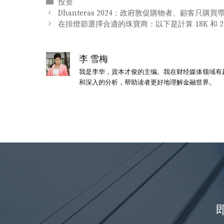
分
投资
类
Dhanteras 2024：政府敦促購物者、顧客只購
在排燈節選擇合適的珠寶商：以下是計算 18K 和 
李 雪梅
我是李华，資本才俊的主编。我在财经媒体领域有
和深入的分析，帮助读者更好地理解金融世界。