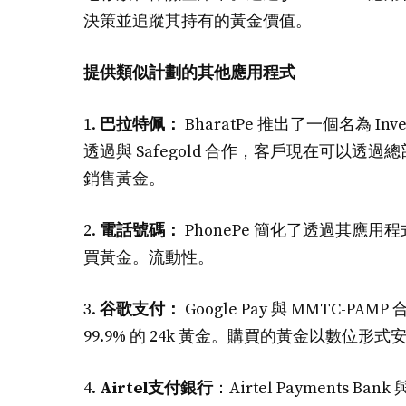
決策並追蹤其持有的黃金價值。
提供類似計劃的其他應用程式
1.
巴拉特佩：
BharatPe 推出了一個名為 I
透過與 Safegold 合作，客戶現在可以
銷售黃金。
2.
電話號碼：
PhonePe 簡化了透過其應
買黃金。流動性。
3.
谷歌支付：
Google Pay 與 MMTC
99.9% 的 24k 黃金。購買的黃金以數
4.
Airtel支付銀行
：Airtel Payments Ba