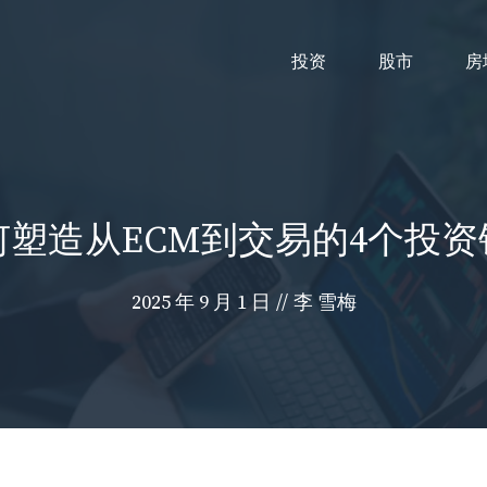
投资
股市
房
何塑造从ECM到交易的4个投
2025 年 9 月 1 日
//
李 雪梅