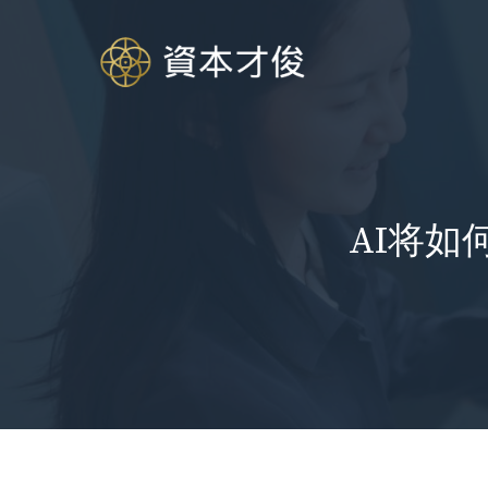
跳
至
内
容
AI将如