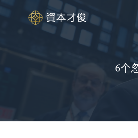
跳
至
内
容
6个