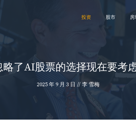
投资
股市
房
忽略了AI股票的选择现在要考
2025 年 9 月 3 日
//
李 雪梅