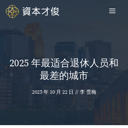
跳
菜
至
内
容
单
2025 年最适合退休人员和
最差的城市
2025 年 10 月 22 日
//
李 雪梅