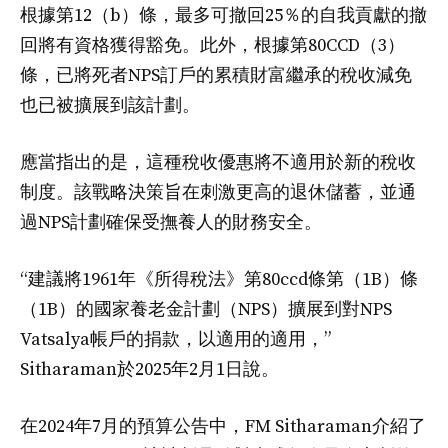
根據第12（b）條，最多可撤回25％的自我貢獻的撤
回將有資格獲得豁免。此外，根據第80CCD（3）
條，已將死者NPS訂戶的累積財富繼承的稅收減免
也已被擴展到該計劃。
應當指出的是，這種稅收優惠將不適用於新的稅收
制度。該戰略決策旨在刺激更高的退休儲蓄，並通
過NPS計劃確保受撫養人的財務安全。
“建議將1961年《所得稅法》第80ccd條第（1B）條
（1B）的國家養老金計劃（NPS）擴展到對NPS
Vatsalya帳戶的捐款，以適用的適用，”
Sitharaman於2025年2月1日說。
在2024年7月的預算公告中，FM Sitharaman介紹了