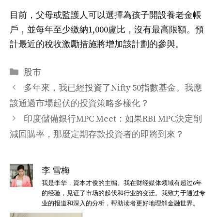
目前，父母或監護人可以選擇為孩子開設養老金帳
戶，並每年至少繳納1,000盧比，沒有最高限額。預
計最近的稅收激勵措施將增加該計劃的參與。
分
股市
类
多年來，我已經投資了Nifty 50指數基金。我應
該通過市場起伏的投資策略多樣化？
印度儲備銀行MPC Meet：如果RBI MPC決定削
減回購率，那麼定期存款投資者的即將到來？
李 雪梅
我是李华，資本才俊的主编。我在财经媒体领域有超过6年
的经验，见证了市场的起伏和行业的变迁。我致力于通过专
业的报道和深入的分析，帮助读者更好地理解金融世界。