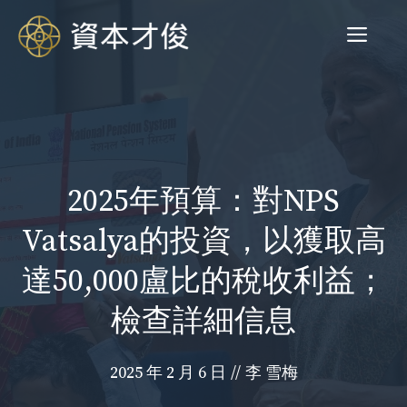
跳
菜
至
内
容
单
2025年預算：對NPS
Vatsalya的投資，以獲取高
達50,000盧比的稅收利益；
檢查詳細信息
2025 年 2 月 6 日
//
李 雪梅