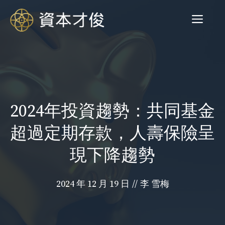
跳
菜
至
内
容
单
2024年投資趨勢：共同基金
超過定期存款，人壽保險呈
現下降趨勢
2024 年 12 月 19 日
//
李 雪梅