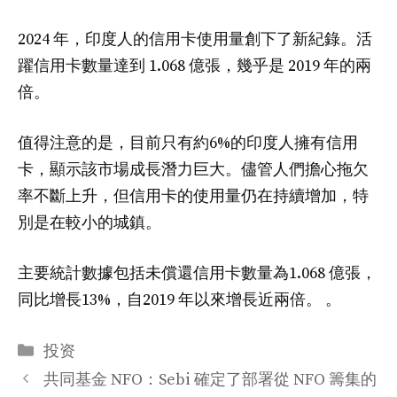
2024 年，印度人的信用卡使用量創下了新紀錄。活
躍信用卡數量達到 1.068 億張，幾乎是 2019 年的兩
倍。
值得注意的是，目前只有約6%的印度人擁有信用
卡，顯示該市場成長潛力巨大。儘管人們擔心拖欠
率不斷上升，但信用卡的使用量仍在持續增加，特
別是在較小的城鎮。
主要統計數據包括未償還信用卡數量為1.068 億張，
同比增長13%，自2019 年以來增長近兩倍。 。
分
投资
类
共同基金 NFO：Sebi 確定了部署從 NFO 籌集的