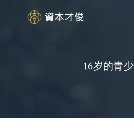
跳
至
内
容
16岁的青少年神