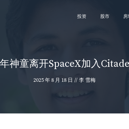
投资
股市
房
童离开SpaceX加入Citadel S
2025 年 8 月 18 日
//
李 雪梅