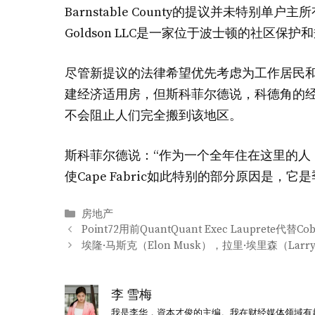
Barnstable County的提议并未特别
Goldson LLC是一家位于波士顿的社区保护
尽管新提议的法律希望优先考虑为工作居民
建经济适用房，但斯科菲尔德说，科德角的
不会阻止人们完全搬到该地区。
斯科菲尔德说：“作为一个全年住在这里的人
使Cape Fabric如此特别的部分原因是
分
房地产
类
Point72用前QuantQuant Exec Lauprete代替Cobi
埃隆·马斯克（Elon Musk），拉里·埃里森（Lar
李 雪梅
我是李华，資本才俊的主编。我在财经媒体领域有