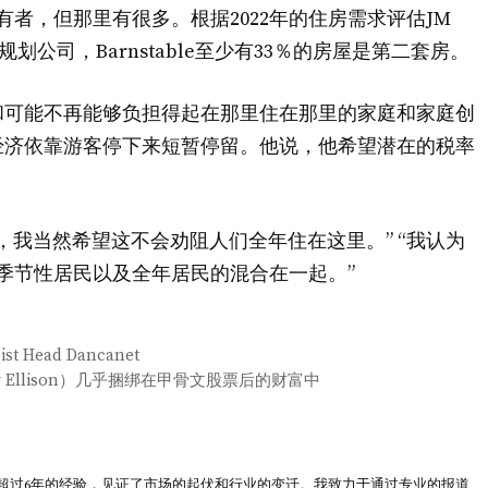
单户主所有者，但那里有很多。根据2022年的住房需求评估JM
和规划公司，Barnstable至少有33％的房屋是第二套房。
和可能不再能够负担得起在那里住在那里的家庭和家庭创
经济依靠游客停下来短暂停留。他说，他希望潜在的税率
，我当然希望这不会劝阻人们全年住在这里。” “我认为
，它是季节性居民以及全年居民的混合在一起。”
st Head Dancanet
ry Ellison）几乎捆绑在甲骨文股票后的财富中
超过6年的经验，见证了市场的起伏和行业的变迁。我致力于通过专业的报道