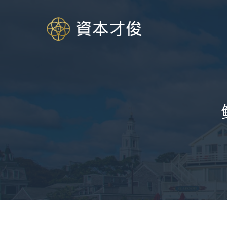
跳
至
内
容