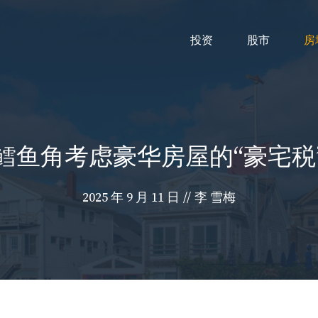
投资
股市
房
鳕鱼角考虑豪华房屋的“豪宅税
2025 年 9 月 11 日
//
李 雪梅