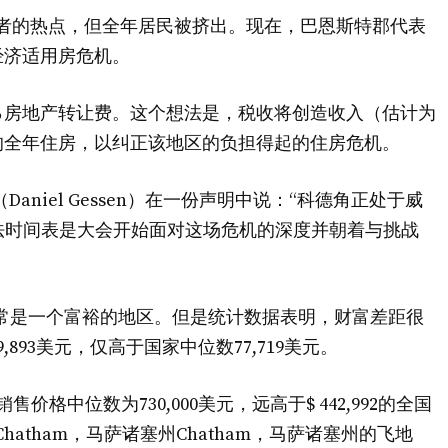
富裕度假者的热点，但全年居民被挤出。现在，巴恩斯特郡代表
经济适用房危机。
2％房地产转让费。这个想法是，税收将创造收入（估计为
起的全年住房，以纠正该地区的负担得起的住房危机。
niel Gessen）在一份声明中说：“科德角正处于威
立法时间表是大会开始面对这场危机的深度并朝着与挑战
ble县通常是一个富裕的地区。但是统计数据表明，财富差距很
93美元，仅高于国家中位数77,719美元。
屋销售价格中位数为730,000美元，远高于$ 442,992的全国
小镇Chatham，马萨诸塞州Chatham，马萨诸塞州的飞地