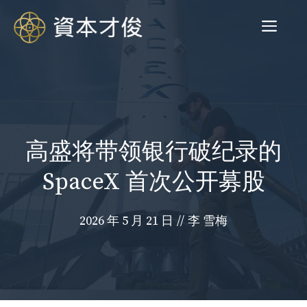
跳
菜
至
内
容
单
高盛将带领银行破纪录的
SpaceX 首次公开募股
2026 年 5 月 21 日
//
李 雪梅