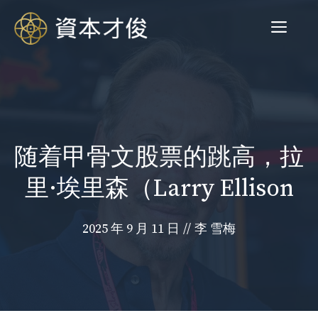
跳
菜
至
内
容
单
随着甲骨文股票的跳高，拉
里·埃里森（Larry Ellison
2025 年 9 月 11 日
//
李 雪梅