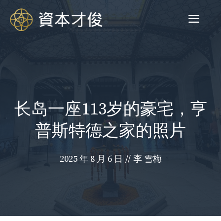
跳
菜
至
内
容
单
长岛一座113岁的豪宅，亨
普斯特德之家的照片
2025 年 8 月 6 日
//
李 雪梅