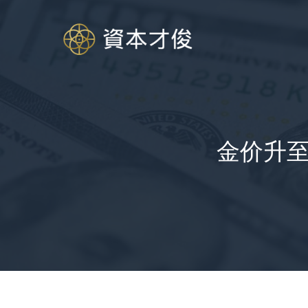
跳
至
内
容
金价升