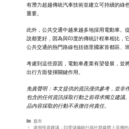
有潛力超越傳統汽車技術並建立可持續的綠
重要。
此外，公共交通中越來越多地採用電動車。
說都更好，因為與印度的傳統計程車相比，
公共交通的熱門路線包括德里國家首都區、
考慮到這些原因，電動車產業有望發展，並
出行方面發揮關鍵作用。
免責聲明：本文提供的資訊僅供參考，並非
包含的任何資訊採取行動之前尋求獨立建議。 Smallcas
品內容採取的行動不承擔任何責任。
分
股市
类
虛假投資建議：印度儲備銀行就社群媒體上流傳的