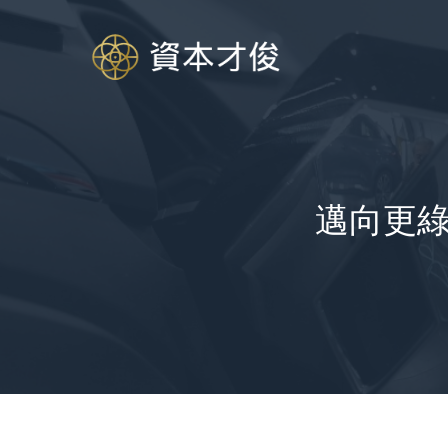
跳
至
内
容
邁向更