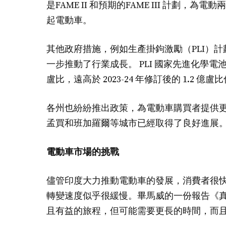
是FAME II 和預期的FAME III 計
起電動車。
其他政府措施，例如生產掛鉤激勵（PLI）
一步推動了行業成長。 PLI 國家先進化學電池 (A
盧比，遠高於 2023-24 年修訂後的 1.2 億盧
各州也紛紛推出政策，為電動車購買者提供
孟買和班加羅爾等城市已經取得了良好進展
電動車市場的挑戰
儘管印度大力推動電動車的發展，消費者很
轉變速度似乎很緩慢。畢馬威的一份報告《真
且有益的旅程，但可能需要更長的時間，而且