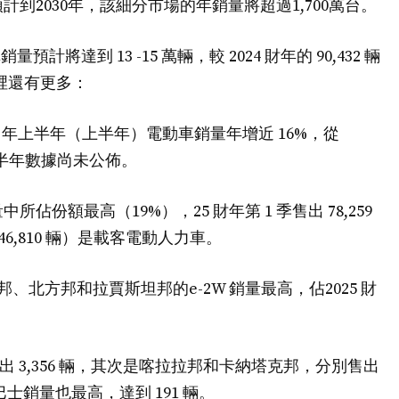
到2030年，該細分市場的年銷量將超過1,700萬台。
預計將達到 13 -15 萬輛，較 2024 財年的 90,432 輛
這裡還有更多：
-24 年上半年（上半年）電動車銷量年增近 16%，從
025年上半年數據尚未公佈。
份額最高（19%），25 財年第 1 季售出 78,259
6,810 輛）是載客電動人力車。
北方邦和拉賈斯坦邦的e-2W 銷量最高，佔2025 財
出 3,356 輛，其次是喀拉拉邦和卡納塔克邦，分別售出
動巴士銷量也最高，達到 191 輛。