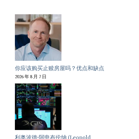
你应该购买止赎房屋吗？优点和缺点
2026 年 8 月 7 日
利奥波德·阿申布伦纳 (Leopold