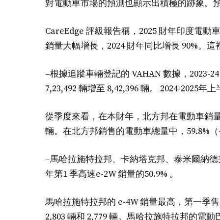
對電動車市場的預測也顯示出積極的跡象。預計
CareEdge 評級報告稱，2025 財年印度電動車銷量
銷量大幅增長，2024 財年同比增長 90%。
–根據追蹤車輛登記的 VAHAN 數據，2023
7,23,492 輛增至 8,42,396 輛。 2024-2
從季度來看，在本財年，北方邦在電動車銷量中所佔
輛。在北方邦銷售的電動車總量中，59.8%（4
–馬哈拉施特拉邦、卡納塔克邦、泰米爾納德邦、
年第1 季高速e-2W 銷量的50.9% 。
馬哈拉施特拉邦的 e-4W 銷量最高，第一季售
2,803 輛和 2,779 輛。馬哈拉施特拉邦的電