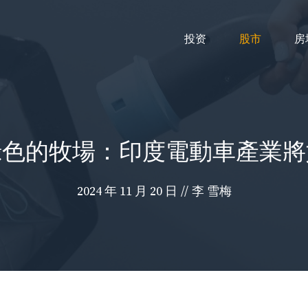
投资
股市
房
綠色的牧場：印度電動車產業將
2024 年 11 月 20 日
//
李 雪梅