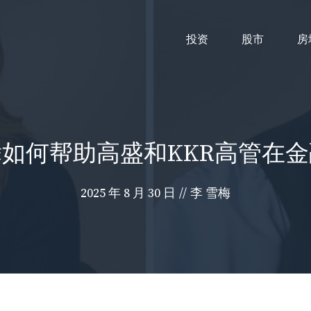
投资
股市
房
如何帮助高盛和KKR高管在
2025 年 8 月 30 日
//
李 雪梅