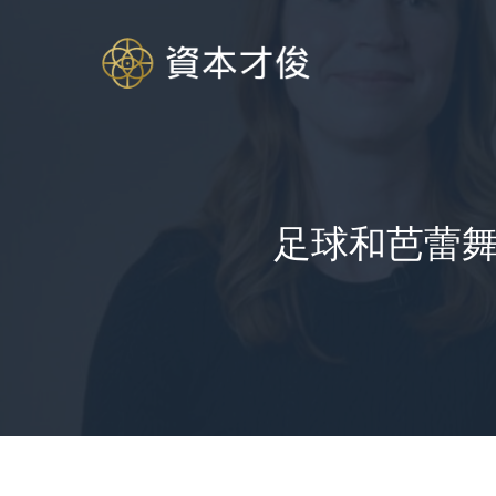
跳
至
内
容
足球和芭蕾舞