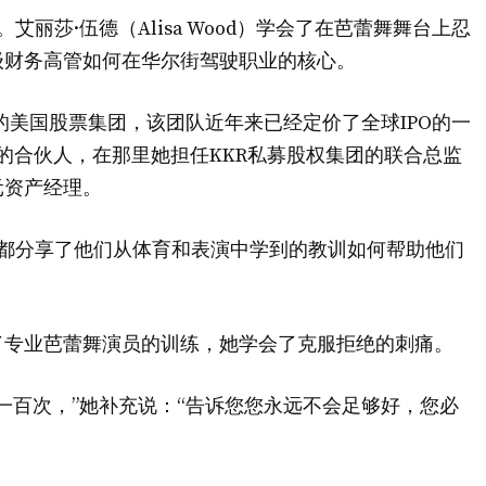
场。艾丽莎·伍德（Alisa Wood）学会了在芭蕾舞舞台上忍
级财务高管如何在华尔街驾驶职业的核心。
chs）的美国股票集团，该团队近年来已经定价了全球IPO的一
R的合伙人，在那里她担任KKR私募股权集团的联合总监
元资产经理。
中，他们俩都分享了他们从体育和表演中学到的教训如何帮助他们
了专业芭蕾舞演员的训练，她学会了克服拒绝的刺痛。
一百次，”她补充说：“告诉您您永远不会足够好，您必