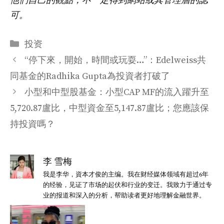
他們自己的觀點，不一定得到網站或其管理層的認
可。
分
投资
类
“停下來，開始，時間或玩耍…”：Edelweiss共
同基金的Radhika Gupta為投資者打破了
小型和中型股基金：小型CAP MF的流入躍升至
5,720.87盧比，中型資金至5,147.87盧比；您應該保
持投資嗎？
李 雪梅
我是李华，資本才俊的主编。我在财经媒体领域有超过6年
的经验，见证了市场的起伏和行业的变迁。我致力于通过专
业的报道和深入的分析，帮助读者更好地理解金融世界。