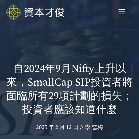
跳
菜
至
内
容
单
自2024年9月Nifty上升以
來，SmallCap SIP投資者將
面臨所有29項計劃的損失；
投資者應該知道什麼
2025 年 2 月 12 日
//
李 雪梅