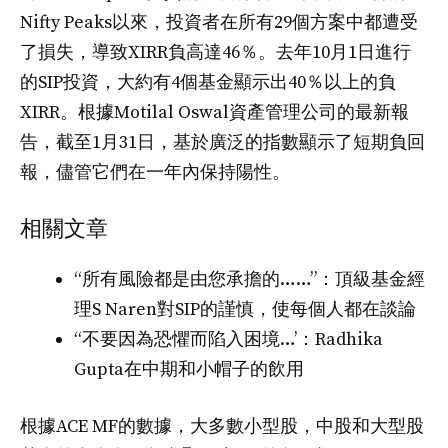
Nifty Peaks以來，投資者在所有29個方案中都遭受
了損失，導致XIRR負高達46％。去年10月1日進行
的SIP投資，大約有4個基金顯示出40％以上的負
XIRR。根據Motilal Oswal資產管理公司的最新報
告，截至1月31日，基於廣泛的指數顯示了短期負回
報，儘管它們在一年內保持陽性。
相關文章
“所有風險都是由您承擔的……”：頂級基金經
理S Naren對SIP的謹慎，使每個人都在談論
“不要因為恐懼而陷入困境…’：Radhika
Gupta在中期和小帽子的飲用
根據ACE MF的數據，大多數小型股，中股和大型股