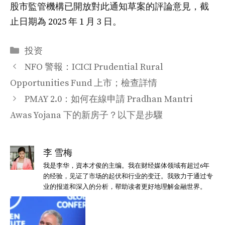
股市監管機構已開放對此通知草案的評論意見，截
止日期為 2025 年 1 月 3 日。
分
投资
类
NFO 警報：ICICI Prudential Rural
Opportunities Fund 上市；檢查詳情
PMAY 2.0：如何在線申請 Pradhan Mantri
Awas Yojana 下的新房子？以下是步驟
李 雪梅
我是李华，資本才俊的主编。我在财经媒体领域有超过6年
的经验，见证了市场的起伏和行业的变迁。我致力于通过专
业的报道和深入的分析，帮助读者更好地理解金融世界。