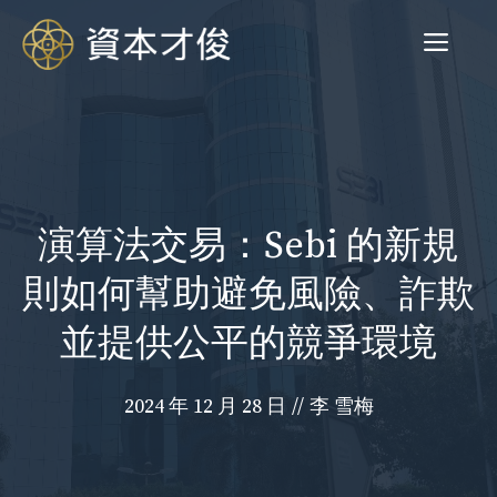
跳
菜
至
内
容
单
演算法交易：Sebi 的新規
則如何幫助避免風險、詐欺
並提供公平的競爭環境
2024 年 12 月 28 日
//
李 雪梅