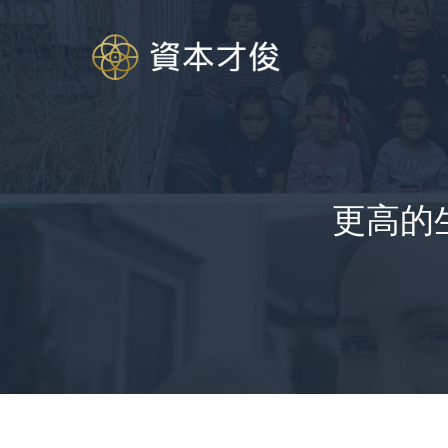
跳
至
内
容
更高的