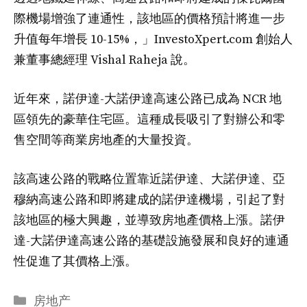
際機場增強了連通性，該地區的價格預計將進一步
升值每年增長 10-15%，」InvestoXpert.com 創始人
兼董事總經理 Vishal Raheja 說。
近年來，諾伊達-大諾伊達高速公路已成為 NCR 地
區領先的豪華住宅區。這種成長吸引了對辦公和零
售空間等商業房地產的大量投資。
該高速公路的戰略位置靠近諾伊達、大諾伊達、亞
穆納高速公路和即將建成的諾伊達機場，引起了對
該地區的極大興趣，並導致房地產價格上漲。諾伊
達-大諾伊達高速公路的基礎設施發展和良好的連通
性促進了其價格上漲。
分
房地产