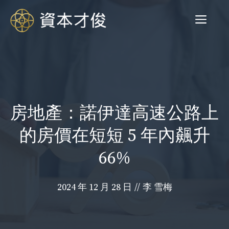
跳
菜
至
内
容
单
房地產：諾伊達高速公路上
的房價在短短 5 年內飆升
66%
2024 年 12 月 28 日
//
李 雪梅