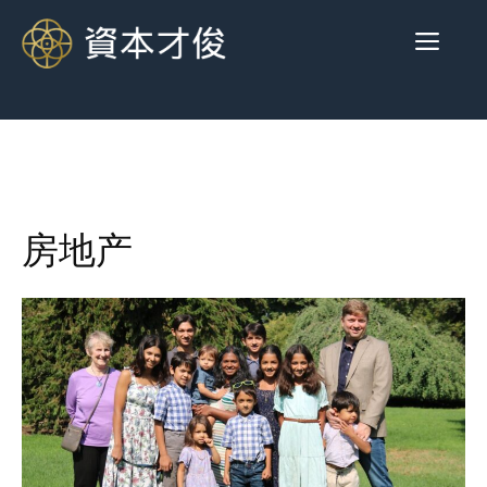
跳
菜
至
内
容
单
房地产