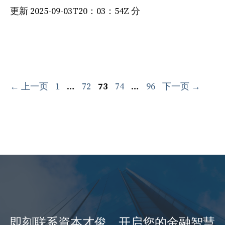
更新 2025-09-03T20：03：54Z 分
页
页
页
页
页
←
上一页
1
…
72
73
74
…
96
下一页
→
面
面
面
面
面
即刻联系資本才俊，开启您的金融智慧