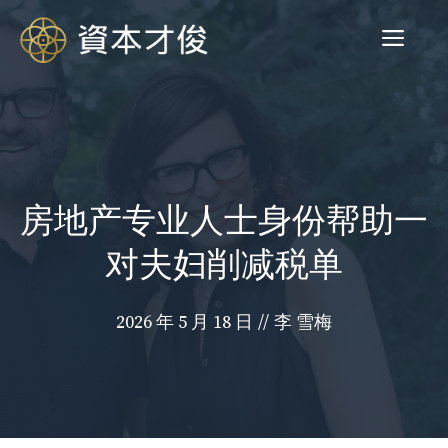
跳
菜
至
内
容
单
房地产专业人士身份帮助一
对夫妇削减税单
2026 年 5 月 18 日
//
李 雪梅