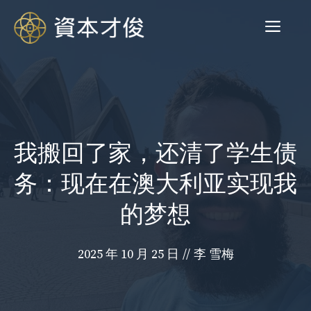
跳
菜
至
内
容
单
我搬回了家，还清了学生债
务：现在在澳大利亚实现我
的梦想
2025 年 10 月 25 日
//
李 雪梅